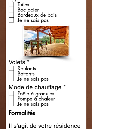
e
e
Tuiles
Bac acier
d
q
Bardeaux de bois
u
Je ne sais pas
i
r
e
d
R
Volets
*
e
Roulants
Battants
q
Je ne sais pas
u
i
R
Mode de chauffage
*
r
e
Poêle à granules
e
Pompe à chaleur
q
Je ne sais pas
d
u
i
Formalités
r
e
Il s'agit de votre résidence