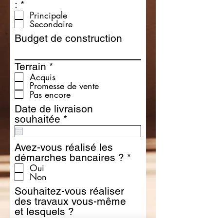
d
R
:
*
e
Principale
Secondaire
q
u
Budget de construction
i
r
e
R
Terrain
*
d
e
Acquis
Promesse de vente
q
Pas encore
u
i
Date de livraison
r
r
souhaitée
*
e
e
d
q
Avez-vous réalisé les
u
R
démarches bancaires ?
*
i
e
Oui
r
Non
q
e
u
d
Souhaitez-vous réaliser
i
des travaux vous-même
r
et lesquels ?