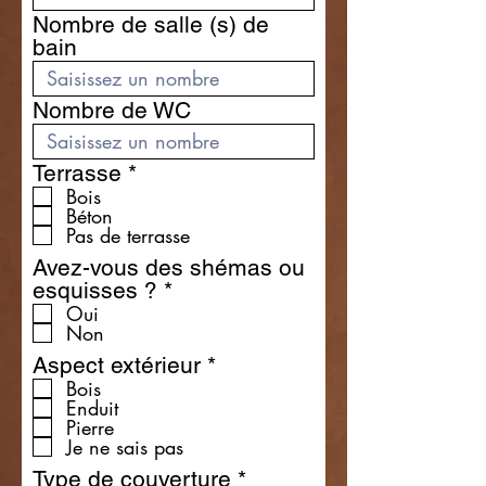
e
Nombre de salle (s) de
d
bain
Nombre de WC
R
Terrasse
*
e
Bois
Béton
q
Pas de terrasse
u
i
Avez-vous des shémas ou
r
R
esquisses ?
*
e
e
Oui
d
Non
q
u
R
Aspect extérieur
*
i
e
Bois
r
Enduit
q
e
Pierre
u
Je ne sais pas
d
i
r
R
Type de couverture
*