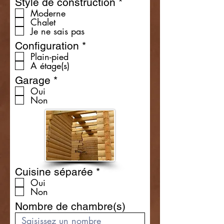
R
Style de construction
*
e
Moderne
Chalet
q
Je ne sais pas
u
i
R
Configuration
*
r
e
Plain-pied
e
A étage(s)
q
d
u
R
Garage
*
i
e
Oui
r
Non
q
e
u
d
i
r
e
d
R
Cuisine séparée
*
e
Oui
Non
q
u
Nombre de chambre(s)
i
r